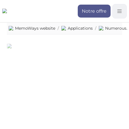
Notre offre
MemoWays website
/
Applications
/
Numerous.a