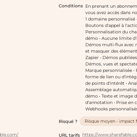
Conditions
En prenant un abonnem
vous avez accès dans no
1 domaine personnalisé •
Boutons d'appel à l'actio
Personnalisation du ch
démo • Aucune limite d'i
Démos multi-flux avec 
et masquer des éléments
Zapier • Démos publiées 
Démos, vues et spectateu
Marque personnalisée • 
forme de lien ou d'intég
de points d'intérêt • Ana
Assemblage automatique
démo • Texte et image 
d'annotation • Prise en
Webhooks personnalisés 
Risque moyen - impact f
Risqué ?
able.com/
https://www.sharefable.c
URL tarifs