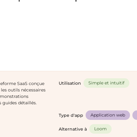
Simple et intuitif
Utilisation
ateforme SaaS conçue
les outils nécessaires
émonstrations
s guides détaillés.
Application web
Type d'app
Loom
Alternative à