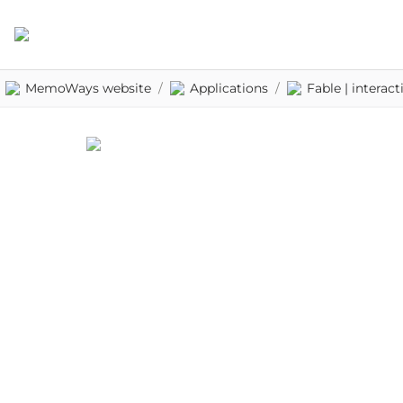
MemoWays website
/
Applications
/
Fable | intera