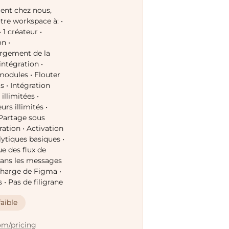
ent chez nous,
tre workspace à: •
 1 créateur •
n •
argement de la
ntégration •
modules • Flouter
 • Intégration
illimitées •
rs illimités •
Partage sous
ration • Activation
lytiques basiques •
 des flux de
dans les messages
 charge de Figma •
• Pas de filigrane
aible
om/pricing