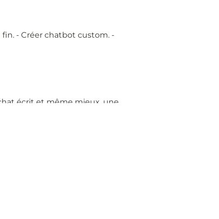
fin.
- Créer chatbot custom.
-
n chat écrit et même mieux, une
 en boucle.
L'autre idée est de
our la piste numéro 2, incluant le
urs et des utilisateurs cibles que
s et des étudiants. Il est...