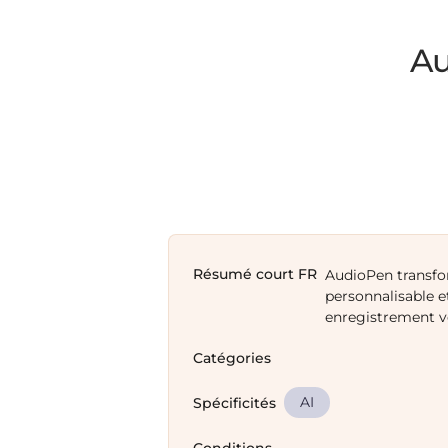
Au
Résumé court FR
AudioPen transf
personnalisable e
enregistrement vo
Catégories
AI
Spécificités