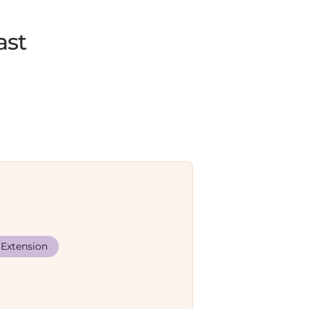
ast
Extension