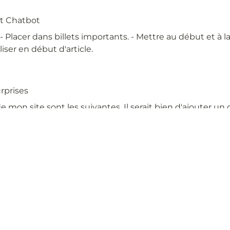
et Chatbot
 - Placer dans billets importants.
- Mettre au début et à la 
iliser en début d'article.
rprises
e mon site sont les suivantes. Il serait bien d'ajouter u
 Ainsi, on irait plus loin que le simple chatbot qui tourne
viseur pour surprendre. Ensuite, il faut enrichir...
r les deux pistes possibles, Dan a exprimé sa préférence p
voir un impact concret rapidement auprès des collaborate
r nous pouvons travailler localement avec des enseignant