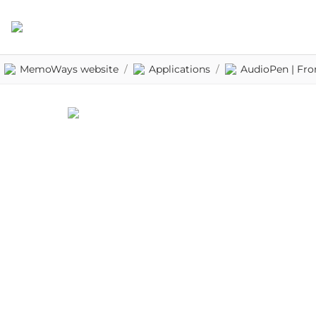
MemoWays website
/
Applications
/
AudioPen | From