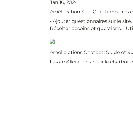
Jan 16, 2024
Amélioration Site: Questionnaires 
- Ajouter questionnaires sur le site.
Récolter besoins et questions.
- Ut
Améliorations Chatbot: Guide et Su
Les améliorations pour le chatbot d
vidéo dans un mini guide interactif.
diriger vers des jumelles et un rétro
Suite à la présentation d'Ulrich su
kit pédagogique. L'objectif est d'a
nous pouvons activer rapidement, ca